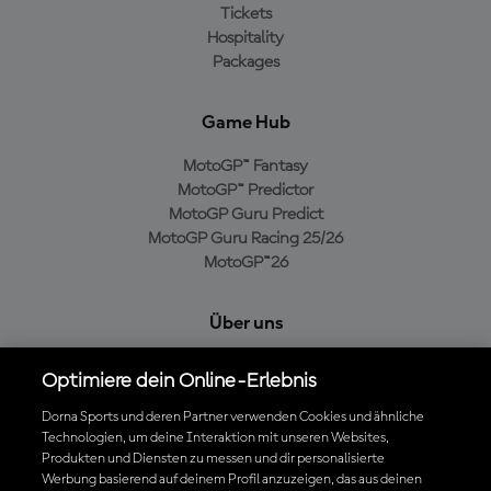
Tickets
Hospitality
Packages
Game Hub
MotoGP™ Fantasy
MotoGP™ Predictor
MotoGP Guru Predict
MotoGP Guru Racing 25/26
MotoGP™26
Über uns
MotoGP Group
Optimiere dein Online-Erlebnis
Cookie-Richtlinien
Geschäftsbedingungen
Dorna Sports und deren Partner verwenden Cookies und ähnliche
Technologien, um deine Interaktion mit unseren Websites,
Datenschutzrichtlinien
Produkten und Diensten zu messen und dir personalisierte
Kaufrichtlinie
Werbung basierend auf deinem Profil anzuzeigen, das aus deinen