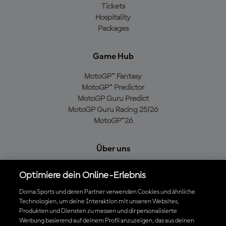
Tickets
Hospitality
Packages
Game Hub
MotoGP™ Fantasy
MotoGP™ Predictor
MotoGP Guru Predict
MotoGP Guru Racing 25/26
MotoGP™26
Über uns
MotoGP Group
Optimiere dein Online-Erlebnis
Cookie-Richtlinien
Geschäftsbedingungen
Dorna Sports und deren Partner verwenden Cookies und ähnliche
Technologien, um deine Interaktion mit unseren Websites,
Datenschutzrichtlinien
Produkten und Diensten zu messen und dir personalisierte
Kaufrichtlinie
Werbung basierend auf deinem Profil anzuzeigen, das aus deinen