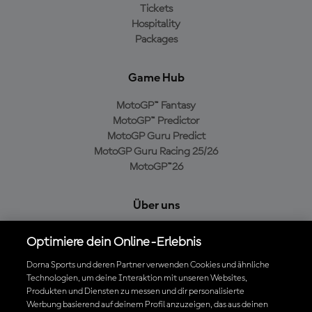
Tickets
Hospitality
Packages
Game Hub
MotoGP™ Fantasy
MotoGP™ Predictor
MotoGP Guru Predict
MotoGP Guru Racing 25/26
MotoGP™26
Über uns
MotoGP Group
Optimiere dein Online-Erlebnis
Cookie-Richtlinien
Geschäftsbedingungen
Dorna Sports und deren Partner verwenden Cookies und ähnliche
Technologien, um deine Interaktion mit unseren Websites,
Datenschutzrichtlinien
Produkten und Diensten zu messen und dir personalisierte
Kaufrichtlinie
Werbung basierend auf deinem Profil anzuzeigen, das aus deinen