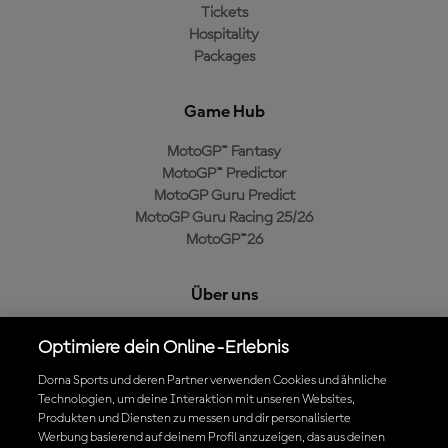
Tickets
Hospitality
Packages
Game Hub
MotoGP™ Fantasy
MotoGP™ Predictor
MotoGP Guru Predict
MotoGP Guru Racing 25/26
MotoGP™26
Über uns
MotoGP Group
Optimiere dein Online-Erlebnis
Cookie-Richtlinien
Geschäftsbedingungen
Dorna Sports und deren Partner verwenden Cookies und ähnliche
Technologien, um deine Interaktion mit unseren Websites,
Datenschutzrichtlinien
Produkten und Diensten zu messen und dir personalisierte
Kaufrichtlinie
Werbung basierend auf deinem Profil anzuzeigen, das aus deinen