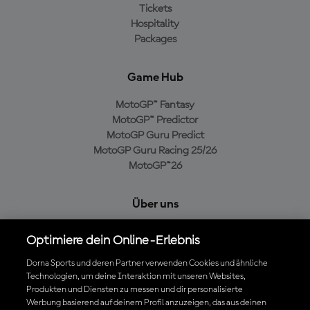
Tickets
Hospitality
Packages
Game Hub
MotoGP™ Fantasy
MotoGP™ Predictor
MotoGP Guru Predict
MotoGP Guru Racing 25/26
MotoGP™26
Über uns
MotoGP Group
Optimiere dein Online-Erlebnis
Cookie-Richtlinien
Geschäftsbedingungen
Dorna Sports und deren Partner verwenden Cookies und ähnliche
Technologien, um deine Interaktion mit unseren Websites,
Datenschutzrichtlinien
Produkten und Diensten zu messen und dir personalisierte
Kaufrichtlinie
Werbung basierend auf deinem Profil anzuzeigen, das aus deinen