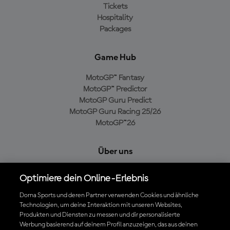
Tickets
Hospitality
Packages
Game Hub
MotoGP™ Fantasy
MotoGP™ Predictor
MotoGP Guru Predict
MotoGP Guru Racing 25/26
MotoGP™26
Über uns
MotoGP Group
Optimiere dein Online-Erlebnis
Cookie-Richtlinien
Geschäftsbedingungen
Dorna Sports und deren Partner verwenden Cookies und ähnliche
Technologien, um deine Interaktion mit unseren Websites,
Datenschutzrichtlinien
Produkten und Diensten zu messen und dir personalisierte
Kaufrichtlinie
Werbung basierend auf deinem Profil anzuzeigen, das aus deinen