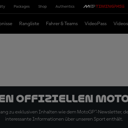
lity
Packages
Shop
Authentics
bnisse
Rangliste
Fahrer & Teams
VideoPass
Videos
den offiziellen Mot
ugang zu exklusiven Inhalten wie dem MotoGP™-Newsletter, d
interessante Informationen über unseren Sport enthält.