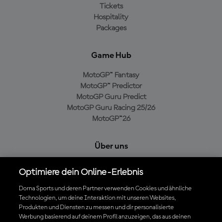
Tickets
Hospitality
Packages
Game Hub
MotoGP™ Fantasy
MotoGP™ Predictor
MotoGP Guru Predict
MotoGP Guru Racing 25/26
MotoGP™26
Über uns
MotoGP Group
Optimiere dein Online-Erlebnis
Cookie-Richtlinien
Geschäftsbedingungen
Dorna Sports und deren Partner verwenden Cookies und ähnliche
Technologien, um deine Interaktion mit unseren Websites,
Datenschutzrichtlinien
Produkten und Diensten zu messen und dir personalisierte
Kaufrichtlinie
Werbung basierend auf deinem Profil anzuzeigen, das aus deinen