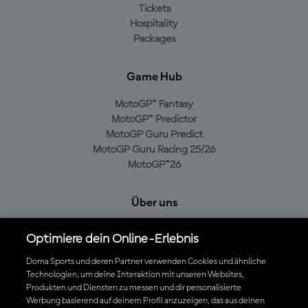
Tickets
Hospitality
Packages
Game Hub
MotoGP™ Fantasy
MotoGP™ Predictor
MotoGP Guru Predict
MotoGP Guru Racing 25/26
MotoGP™26
Über uns
MotoGP Group
Optimiere dein Online-Erlebnis
Cookie-Richtlinien
Geschäftsbedingungen
Dorna Sports und deren Partner verwenden Cookies und ähnliche
Technologien, um deine Interaktion mit unseren Websites,
Datenschutzrichtlinien
Produkten und Diensten zu messen und dir personalisierte
Kaufrichtlinie
Werbung basierend auf deinem Profil anzuzeigen, das aus deinen