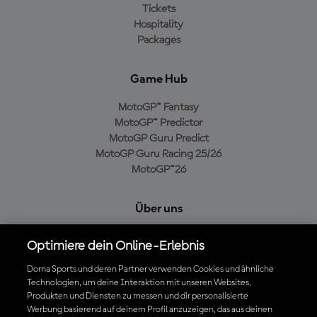
Tickets
Hospitality
Packages
Game Hub
MotoGP™ Fantasy
MotoGP™ Predictor
MotoGP Guru Predict
MotoGP Guru Racing 25/26
MotoGP™26
Über uns
MotoGP Group
Optimiere dein Online-Erlebnis
Cookie-Richtlinien
Geschäftsbedingungen
Dorna Sports und deren Partner verwenden Cookies und ähnliche
Technologien, um deine Interaktion mit unseren Websites,
Datenschutzrichtlinien
Produkten und Diensten zu messen und dir personalisierte
Kaufrichtlinie
Werbung basierend auf deinem Profil anzuzeigen, das aus deinen