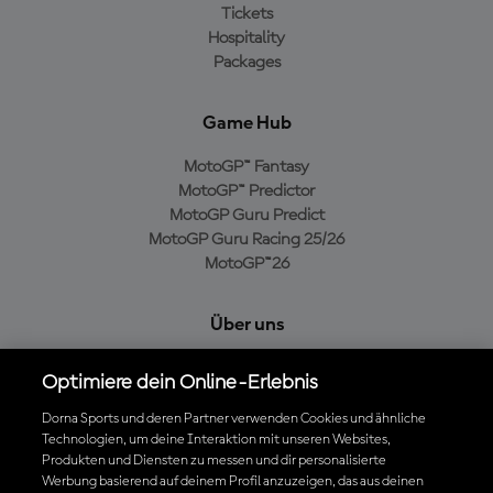
Tickets
Hospitality
Packages
Game Hub
MotoGP™ Fantasy
MotoGP™ Predictor
MotoGP Guru Predict
MotoGP Guru Racing 25/26
MotoGP™26
Über uns
MotoGP Group
Optimiere dein Online-Erlebnis
Cookie-Richtlinien
Geschäftsbedingungen
Dorna Sports und deren Partner verwenden Cookies und ähnliche
Technologien, um deine Interaktion mit unseren Websites,
Datenschutzrichtlinien
Produkten und Diensten zu messen und dir personalisierte
Kaufrichtlinie
Werbung basierend auf deinem Profil anzuzeigen, das aus deinen