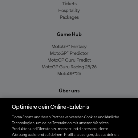
Tickets
Hospitality
Packages
Game Hub
MotoGP™ Fantasy
MotoGP™ Predictor
MotoGP Guru Predict
MotoGP Guru Racing 25/26
MotoGP™26
Über uns
MotoGP Group
Optimiere dein Online-Erlebnis
Cookie-Richtlinien
Geschäftsbedingungen
Dorna Sports und deren Partner verwenden Cookies und ähnliche
Technologien, um deine Interaktion mit unseren Websites,
Datenschutzrichtlinien
Produkten und Diensten zu messen und dir personalisierte
Kaufrichtlinie
Werbung basierend auf deinem Profil anzuzeigen, das aus deinen