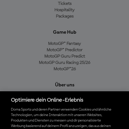
Tickets
Hospitality
Packages
Game Hub
MotoGP™ Fantasy
MotoGP™ Predictor
MotoGP Guru Predict
MotoGP Guru Racing 25/26
MotoGP™26
Über uns
MotoGP Group
Optimiere dein Online-Erlebnis
Cookie-Richtlinien
Geschäftsbedingungen
Dorna Sports und deren Partner verwenden Cookies und ähnliche
Technologien, um deine Interaktion mit unseren Websites,
Datenschutzrichtlinien
Produkten und Diensten zu messen und dir personalisierte
Kaufrichtlinie
Werbung basierend auf deinem Profil anzuzeigen, das aus deinen