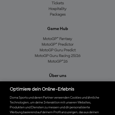
Tickets
Hospitality
Packages
Game Hub
MotoGP™ Fantasy
MotoGP™ Predictor
MotoGP Guru Predict
MotoGP Guru Racing 25/26
MotoGP™26
Über uns
MotoGP Group
Optimiere dein Online-Erlebnis
Cookie-Richtlinien
Geschäftsbedingungen
Dorna Sports und deren Partner verwenden Cookies und ähnliche
Technologien, um deine Interaktion mit unseren Websites,
Datenschutzrichtlinien
Produkten und Diensten zu messen und dir personalisierte
Kaufrichtlinie
Werbung basierend auf deinem Profil anzuzeigen, das aus deinen