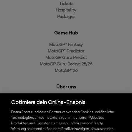
Tickets
Hospitality
Packages
Game Hub
MotoGP™ Fantasy
MotoGP™ Predictor
MotoGP Guru Predict
MotoGP Guru Racing 25/26
MotoGP™26
Über uns
MotoGP Group
Optimiere dein Online-Erlebnis
Cookie-Richtlinien
Geschäftsbedingungen
Dorna Sports und deren Partner verwenden Cookies und ähnliche
Technologien, um deine Interaktion mit unseren Websites,
Datenschutzrichtlinien
Produkten und Diensten zu messen und dir personalisierte
Kaufrichtlinie
Werbung basierend auf deinem Profil anzuzeigen, das aus deinen