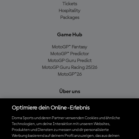
Tickets
Hospitality
Packages
Game Hub
MotoGP™ Fantasy
MotoGP™ Predictor
MotoGP Guru Predict
MotoGP Guru Racing 25/26
MotoGP™26
Über uns
MotoGP Group
Optimiere dein Online-Erlebnis
Cookie-Richtlinien
Geschäftsbedingungen
Dorna Sports und deren Partner verwenden Cookies und ähnliche
Technologien, um deine Interaktion mit unseren Websites,
Datenschutzrichtlinien
Produkten und Diensten zu messen und dir personalisierte
Kaufrichtlinie
Werbung basierend auf deinem Profil anzuzeigen, das aus deinen