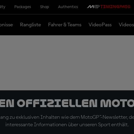
lity
Packages
Shop
Authentics
bnisse
Rangliste
Fahrer & Teams
VideoPass
Videos
den offiziellen Mot
ugang zu exklusiven Inhalten wie dem MotoGP™-Newsletter, d
interessante Informationen über unseren Sport enthält.