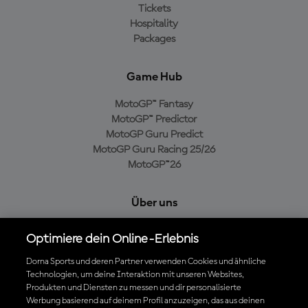
Tickets
Hospitality
Packages
Game Hub
MotoGP™ Fantasy
MotoGP™ Predictor
MotoGP Guru Predict
MotoGP Guru Racing 25/26
MotoGP™26
Über uns
MotoGP Group
Optimiere dein Online-Erlebnis
Cookie-Richtlinien
Geschäftsbedingungen
Dorna Sports und deren Partner verwenden Cookies und ähnliche
Technologien, um deine Interaktion mit unseren Websites,
Datenschutzrichtlinien
Produkten und Diensten zu messen und dir personalisierte
Kaufrichtlinie
Werbung basierend auf deinem Profil anzuzeigen, das aus deinen