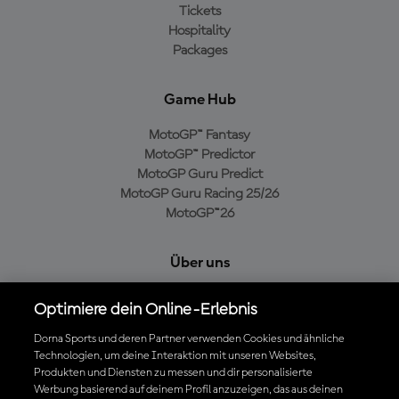
Tickets
Hospitality
Packages
Game Hub
MotoGP™ Fantasy
MotoGP™ Predictor
MotoGP Guru Predict
MotoGP Guru Racing 25/26
MotoGP™26
Über uns
MotoGP Group
Optimiere dein Online-Erlebnis
Cookie-Richtlinien
Geschäftsbedingungen
Dorna Sports und deren Partner verwenden Cookies und ähnliche
Technologien, um deine Interaktion mit unseren Websites,
Datenschutzrichtlinien
Produkten und Diensten zu messen und dir personalisierte
Kaufrichtlinie
Werbung basierend auf deinem Profil anzuzeigen, das aus deinen