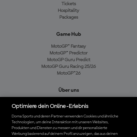
Tickets
Hospitality
Packages
Game Hub
MotoGP™ Fantasy
MotoGP™ Predictor
MotoGP Guru Predict
MotoGP Guru Racing 25/26
MotoGP™26
Über uns
MotoGP Group
Optimiere dein Online-Erlebnis
Cookie-Richtlinien
Geschäftsbedingungen
Dorna Sports und deren Partner verwenden Cookies und ähnliche
Technologien, um deine Interaktion mit unseren Websites,
Datenschutzrichtlinien
Produkten und Diensten zu messen und dir personalisierte
Kaufrichtlinie
Werbung basierend auf deinem Profil anzuzeigen, das aus deinen