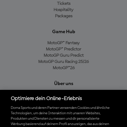
Tickets
Hospitality
Packages
Game Hub
MotoGP™ Fantasy
MotoGP™ Predictor
MotoGP Guru Predict
MotoGP Guru Racing 25/26
MotoGP™26
Über uns
MotoGP Group
Optimiere dein Online-Erlebnis
Cookie-Richtlinien
Geschäftsbedingungen
Dorna Sports und deren Partner verwenden Cookies und ähnliche
Technologien, um deine Interaktion mit unseren Websites,
Datenschutzrichtlinien
Produkten und Diensten zu messen und dir personalisierte
Kaufrichtlinie
Werbung basierend auf deinem Profil anzuzeigen, das aus deinen