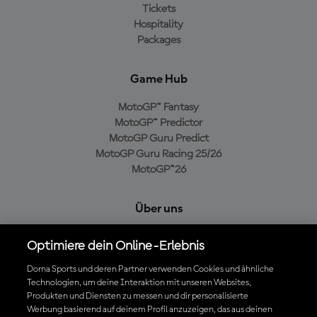
Tickets
Hospitality
Packages
Game Hub
MotoGP™ Fantasy
MotoGP™ Predictor
MotoGP Guru Predict
MotoGP Guru Racing 25/26
MotoGP™26
Über uns
MotoGP Group
Optimiere dein Online-Erlebnis
Cookie-Richtlinien
Geschäftsbedingungen
Dorna Sports und deren Partner verwenden Cookies und ähnliche
Technologien, um deine Interaktion mit unseren Websites,
Datenschutzrichtlinien
Produkten und Diensten zu messen und dir personalisierte
Kaufrichtlinie
Werbung basierend auf deinem Profil anzuzeigen, das aus deinen