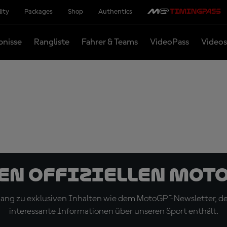
lity
Packages
Shop
Authentics
bnisse
Rangliste
Fahrer & Teams
VideoPass
Videos
den offiziellen Mot
ugang zu exklusiven Inhalten wie dem MotoGP™-Newsletter, d
interessante Informationen über unseren Sport enthält.