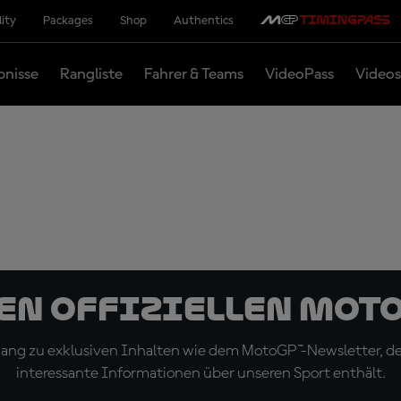
lity
Packages
Shop
Authentics
bnisse
Rangliste
Fahrer & Teams
VideoPass
Videos
den offiziellen Mot
ugang zu exklusiven Inhalten wie dem MotoGP™-Newsletter, d
interessante Informationen über unseren Sport enthält.