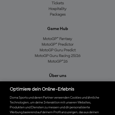
Tickets
Hospitality
Packages
Game Hub
MotoGP™ Fantasy
MotoGP™ Predictor
MotoGP Guru Predict
MotoGP Guru Racing 25/26
MotoGP™26
Über uns
MotoGP Group
Optimiere dein Online-Erlebnis
Cookie-Richtlinien
Geschäftsbedingungen
Dorna Sports und deren Partner verwenden Cookies und ähnliche
Technologien, um deine Interaktion mit unseren Websites,
Datenschutzrichtlinien
Produkten und Diensten zu messen und dir personalisierte
Kaufrichtlinie
Werbung basierend auf deinem Profil anzuzeigen, das aus deinen