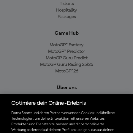
Tickets
Hospitality
Packages
Game Hub
MotoGP™ Fantasy
MotoGP™ Predictor
MotoGP Guru Predict
MotoGP Guru Racing 25/26
MotoGP™26
Über uns
MotoGP Group
Optimiere dein Online-Erlebnis
Cookie-Richtlinien
Geschäftsbedingungen
Dorna Sports und deren Partner verwenden Cookies und ähnliche
Technologien, um deine Interaktion mit unseren Websites,
Datenschutzrichtlinien
Produkten und Diensten zu messen und dir personalisierte
Kaufrichtlinie
Werbung basierend auf deinem Profil anzuzeigen, das aus deinen