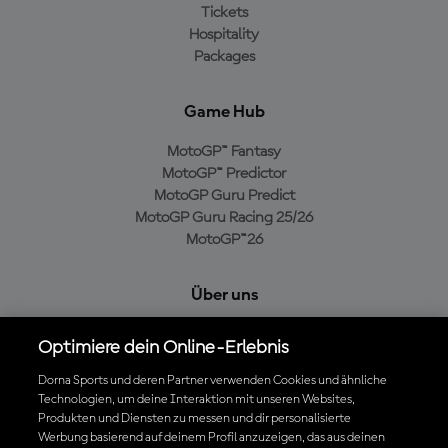
Tickets
Hospitality
Packages
Game Hub
MotoGP™ Fantasy
MotoGP™ Predictor
MotoGP Guru Predict
MotoGP Guru Racing 25/26
MotoGP™26
Über uns
MotoGP Group
Optimiere dein Online-Erlebnis
Cookie-Richtlinien
Geschäftsbedingungen
Dorna Sports und deren Partner verwenden Cookies und ähnliche
Technologien, um deine Interaktion mit unseren Websites,
Datenschutzrichtlinien
Produkten und Diensten zu messen und dir personalisierte
Kaufrichtlinie
Werbung basierend auf deinem Profil anzuzeigen, das aus deinen