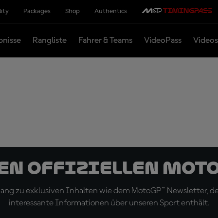
lity
Packages
Shop
Authentics
bnisse
Rangliste
Fahrer & Teams
VideoPass
Videos
den offiziellen Mot
ugang zu exklusiven Inhalten wie dem MotoGP™-Newsletter, d
interessante Informationen über unseren Sport enthält.