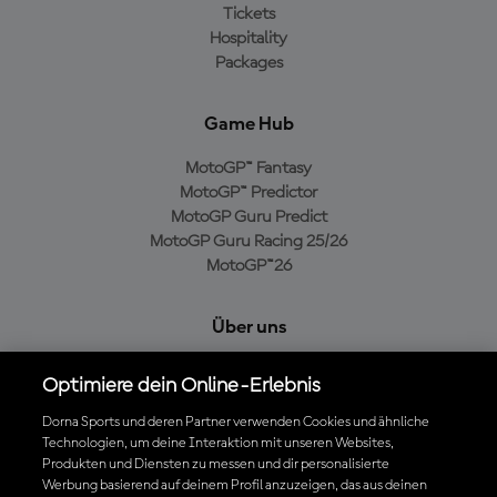
Tickets
Hospitality
Packages
Game Hub
MotoGP™ Fantasy
MotoGP™ Predictor
MotoGP Guru Predict
MotoGP Guru Racing 25/26
MotoGP™26
Über uns
MotoGP Group
Optimiere dein Online-Erlebnis
Cookie-Richtlinien
Geschäftsbedingungen
Dorna Sports und deren Partner verwenden Cookies und ähnliche
Technologien, um deine Interaktion mit unseren Websites,
Datenschutzrichtlinien
Produkten und Diensten zu messen und dir personalisierte
Kaufrichtlinie
Werbung basierend auf deinem Profil anzuzeigen, das aus deinen