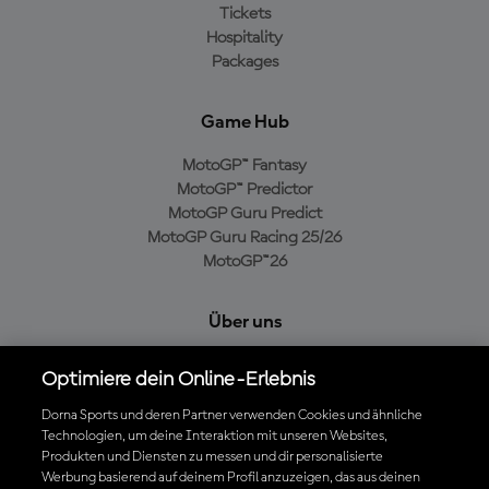
Tickets
Hospitality
Packages
Game Hub
MotoGP™ Fantasy
MotoGP™ Predictor
MotoGP Guru Predict
MotoGP Guru Racing 25/26
MotoGP™26
Über uns
MotoGP Group
Optimiere dein Online-Erlebnis
Cookie-Richtlinien
Geschäftsbedingungen
Dorna Sports und deren Partner verwenden Cookies und ähnliche
Technologien, um deine Interaktion mit unseren Websites,
Datenschutzrichtlinien
Produkten und Diensten zu messen und dir personalisierte
Kaufrichtlinie
Werbung basierend auf deinem Profil anzuzeigen, das aus deinen