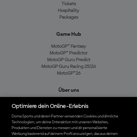
Tickets
Hospitality
Packages
Game Hub
MotoGP™ Fantasy
MotoGP™ Predictor
MotoGP Guru Predict
MotoGP Guru Racing 25/26
MotoGP™26
Über uns
MotoGP Group
Optimiere dein Online-Erlebnis
Cookie-Richtlinien
Geschäftsbedingungen
Dorna Sports und deren Partner verwenden Cookies und ähnliche
Technologien, um deine Interaktion mit unseren Websites,
Datenschutzrichtlinien
Produkten und Diensten zu messen und dir personalisierte
Kaufrichtlinie
Werbung basierend auf deinem Profil anzuzeigen, das aus deinen