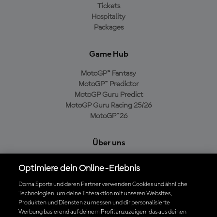
Tickets
Hospitality
Packages
Game Hub
MotoGP™ Fantasy
MotoGP™ Predictor
MotoGP Guru Predict
MotoGP Guru Racing 25/26
MotoGP™26
Über uns
MotoGP Group
Optimiere dein Online-Erlebnis
Cookie-Richtlinien
Geschäftsbedingungen
Dorna Sports und deren Partner verwenden Cookies und ähnliche
Technologien, um deine Interaktion mit unseren Websites,
Datenschutzrichtlinien
Produkten und Diensten zu messen und dir personalisierte
Kaufrichtlinie
Werbung basierend auf deinem Profil anzuzeigen, das aus deinen