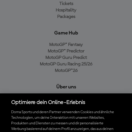
Tickets
Hospitality
Packages
Game Hub
MotoGP™ Fantasy
MotoGP™ Predictor
MotoGP Guru Predict
MotoGP Guru Racing 25/26
MotoGP™26
Über uns
MotoGP Group
Optimiere dein Online-Erlebnis
Cookie-Richtlinien
Geschäftsbedingungen
Dorna Sports und deren Partner verwenden Cookies und ähnliche
Technologien, um deine Interaktion mit unseren Websites,
Datenschutzrichtlinien
Produkten und Diensten zu messen und dir personalisierte
Kaufrichtlinie
Werbung basierend auf deinem Profil anzuzeigen, das aus deinen