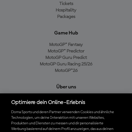
Tickets
Hospitality
Packages
Game Hub
MotoGP™ Fantasy
MotoGP™ Predictor
MotoGP Guru Predict
MotoGP Guru Racing 25/26
MotoGP™26
Über uns
MotoGP Group
Optimiere dein Online-Erlebnis
Cookie-Richtlinien
Geschäftsbedingungen
Dorna Sports und deren Partner verwenden Cookies und ähnliche
Technologien, um deine Interaktion mit unseren Websites,
Datenschutzrichtlinien
Produkten und Diensten zu messen und dir personalisierte
Kaufrichtlinie
Werbung basierend auf deinem Profil anzuzeigen, das aus deinen