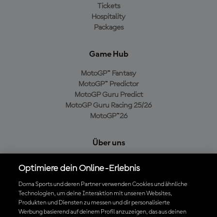
Tickets
Hospitality
Packages
Game Hub
MotoGP™ Fantasy
MotoGP™ Predictor
MotoGP Guru Predict
MotoGP Guru Racing 25/26
MotoGP™26
Über uns
MotoGP Group
Optimiere dein Online-Erlebnis
Cookie-Richtlinien
Geschäftsbedingungen
Dorna Sports und deren Partner verwenden Cookies und ähnliche
Technologien, um deine Interaktion mit unseren Websites,
Datenschutzrichtlinien
Produkten und Diensten zu messen und dir personalisierte
Kaufrichtlinie
Werbung basierend auf deinem Profil anzuzeigen, das aus deinen