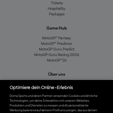
Tickets
Hospitality
Packages
Game Hub
MotoGP™ Fantasy
MotoGP™ Predictor
MotoGP Guru Predict
MotoGP Guru Racing 25/26
MotoGP™26
Über uns
MotoGP Group
Optimiere dein Online-Erlebnis
Cookie-Richtlinien
Geschäftsbedingungen
Dorna Sports und deren Partner verwenden Cookies und ähnliche
Technologien, um deine Interaktion mit unseren Websites,
Datenschutzrichtlinien
Produkten und Diensten zu messen und dir personalisierte
Kaufrichtlinie
Werbung basierend auf deinem Profil anzuzeigen, das aus deinen