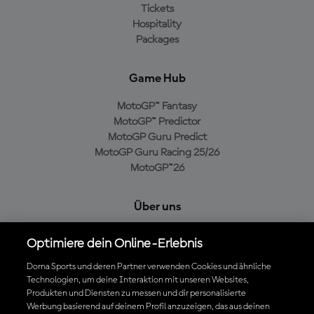
Tickets
Hospitality
Packages
Game Hub
MotoGP™ Fantasy
MotoGP™ Predictor
MotoGP Guru Predict
MotoGP Guru Racing 25/26
MotoGP™26
Über uns
MotoGP Group
Optimiere dein Online-Erlebnis
Cookie-Richtlinien
Geschäftsbedingungen
Dorna Sports und deren Partner verwenden Cookies und ähnliche
Technologien, um deine Interaktion mit unseren Websites,
Datenschutzrichtlinien
Produkten und Diensten zu messen und dir personalisierte
Kaufrichtlinie
Werbung basierend auf deinem Profil anzuzeigen, das aus deinen