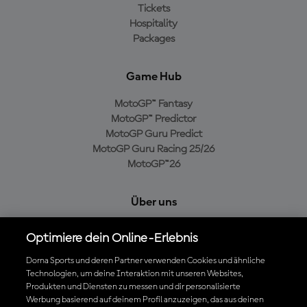
Tickets
Hospitality
Packages
Game Hub
MotoGP™ Fantasy
MotoGP™ Predictor
MotoGP Guru Predict
MotoGP Guru Racing 25/26
MotoGP™26
Über uns
MotoGP Group
Optimiere dein Online-Erlebnis
Cookie-Richtlinien
Geschäftsbedingungen
Dorna Sports und deren Partner verwenden Cookies und ähnliche
Technologien, um deine Interaktion mit unseren Websites,
Datenschutzrichtlinien
Produkten und Diensten zu messen und dir personalisierte
Kaufrichtlinie
Werbung basierend auf deinem Profil anzuzeigen, das aus deinen