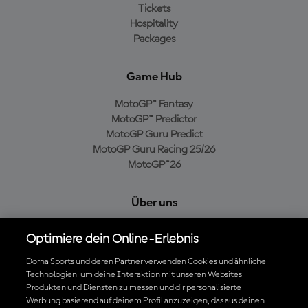
Tickets
Hospitality
Packages
Game Hub
MotoGP™ Fantasy
MotoGP™ Predictor
MotoGP Guru Predict
MotoGP Guru Racing 25/26
MotoGP™26
Über uns
MotoGP Group
Optimiere dein Online-Erlebnis
Cookie-Richtlinien
Geschäftsbedingungen
Dorna Sports und deren Partner verwenden Cookies und ähnliche
Technologien, um deine Interaktion mit unseren Websites,
Datenschutzrichtlinien
Produkten und Diensten zu messen und dir personalisierte
Kaufrichtlinie
Werbung basierend auf deinem Profil anzuzeigen, das aus deinen