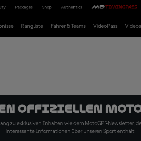
lity
Packages
Shop
Authentics
bnisse
Rangliste
Fahrer & Teams
VideoPass
Videos
den offiziellen Mot
ugang zu exklusiven Inhalten wie dem MotoGP™-Newsletter, d
interessante Informationen über unseren Sport enthält.