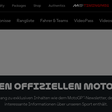
lity
Packages
Shop
Authentics
bnisse
Rangliste
Fahrer & Teams
VideoPass
Videos
den offiziellen Mot
ugang zu exklusiven Inhalten wie dem MotoGP™-Newsletter, d
interessante Informationen über unseren Sport enthält.