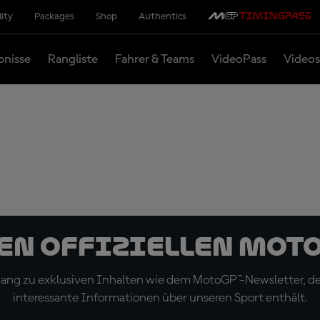
lity
Packages
Shop
Authentics
bnisse
Rangliste
Fahrer & Teams
VideoPass
Videos
den offiziellen Mot
ugang zu exklusiven Inhalten wie dem MotoGP™-Newsletter, d
interessante Informationen über unseren Sport enthält.