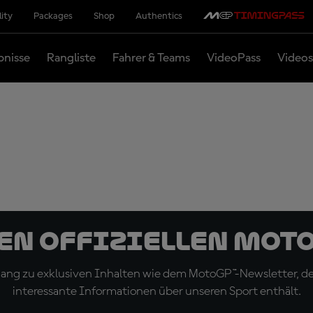
lity
Packages
Shop
Authentics
bnisse
Rangliste
Fahrer & Teams
VideoPass
Videos
den offiziellen Mot
ugang zu exklusiven Inhalten wie dem MotoGP™-Newsletter, d
interessante Informationen über unseren Sport enthält.