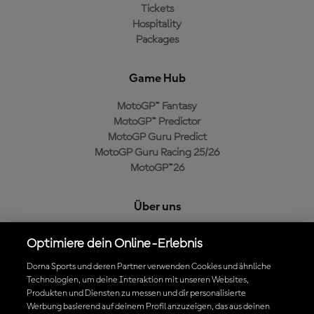
Tickets
Hospitality
Packages
Game Hub
MotoGP™ Fantasy
MotoGP™ Predictor
MotoGP Guru Predict
MotoGP Guru Racing 25/26
MotoGP™26
Über uns
MotoGP Group
Optimiere dein Online-Erlebnis
Cookie-Richtlinien
Geschäftsbedingungen
Dorna Sports und deren Partner verwenden Cookies und ähnliche
Technologien, um deine Interaktion mit unseren Websites,
Datenschutzrichtlinien
Produkten und Diensten zu messen und dir personalisierte
Kaufrichtlinie
Werbung basierend auf deinem Profil anzuzeigen, das aus deinen