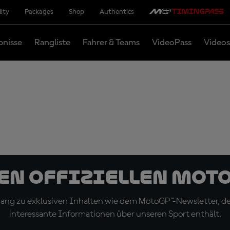
lity
Packages
Shop
Authentics
bnisse
Rangliste
Fahrer & Teams
VideoPass
Videos
den offiziellen Mot
ugang zu exklusiven Inhalten wie dem MotoGP™-Newsletter, d
interessante Informationen über unseren Sport enthält.