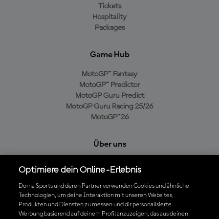
Tickets
Hospitality
Packages
Game Hub
MotoGP™ Fantasy
MotoGP™ Predictor
MotoGP Guru Predict
MotoGP Guru Racing 25/26
MotoGP™26
Über uns
MotoGP Group
Optimiere dein Online-Erlebnis
Cookie-Richtlinien
Geschäftsbedingungen
Dorna Sports und deren Partner verwenden Cookies und ähnliche
Technologien, um deine Interaktion mit unseren Websites,
Datenschutzrichtlinien
Produkten und Diensten zu messen und dir personalisierte
Kaufrichtlinie
Werbung basierend auf deinem Profil anzuzeigen, das aus deinen