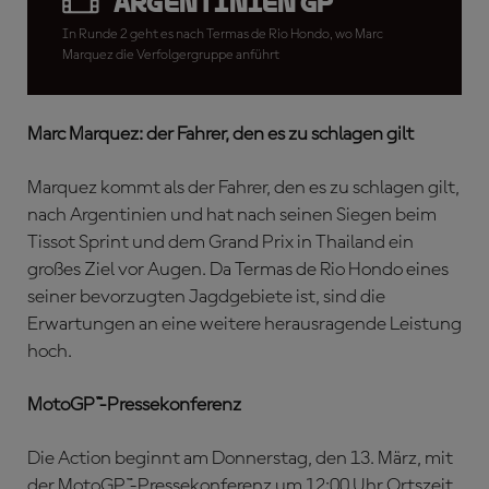
Argentinien GP
In Runde 2 geht es nach Termas de Rio Hondo, wo Marc
Marquez die Verfolgergruppe anführt
Marc Marquez: der Fahrer, den es zu schlagen gilt
Marquez kommt als der Fahrer, den es zu schlagen gilt,
nach Argentinien und hat nach seinen Siegen beim
Tissot Sprint und dem Grand Prix in Thailand ein
großes Ziel vor Augen. Da Termas de Rio Hondo eines
seiner bevorzugten Jagdgebiete ist, sind die
Erwartungen an eine weitere herausragende Leistung
hoch.
MotoGP™-Pressekonferenz
Die Action beginnt am Donnerstag, den 13. März, mit
der MotoGP™-Pressekonferenz um 12:00 Uhr Ortszeit