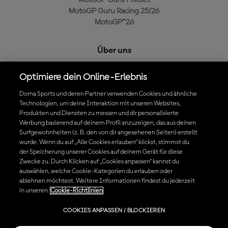
MotoGP Guru Racing 25/26
MotoGP™26
Über uns
MotoGP Group
Optimiere dein Online-Erlebnis
Cookie-Richtlinien
Geschäftsbedingungen
Dorna Sports und deren Partner verwenden Cookies und ähnliche
Datenschutzrichtlinien
Technologien, um deine Interaktion mit unseren Websites,
Produkten und Diensten zu messen und dir personalisierte
Kaufrichtlinie
Werbung basierend auf deinem Profil anzuzeigen, das aus deinen
Surfgewohnheiten (z. B. den von dir angesehenen Seiten) erstellt
wurde. Wenn du auf „Alle Cookies erlauben“ klickst, stimmst du
der Speicherung unserer Cookies auf deinem Gerät für diese
Die offizielle MotoGP™ App herunterladen
Zwecke zu. Durch Klicken auf „Cookies anpassen“ kannst du
auswählen, welche Cookie-Kategorien du erlauben oder
ablehnen möchtest. Weitere Informationen findest du jederzeit
in unseren
Cookie-Richtlinien
© 2026 MotoGP Sports Entertainment Group. Alle Rechte vorbehalten.
COOKIES ANPASSEN / BLOCKIEREN
Alle Handelsmarken sind Eigentum der jeweiligen Besitzer.