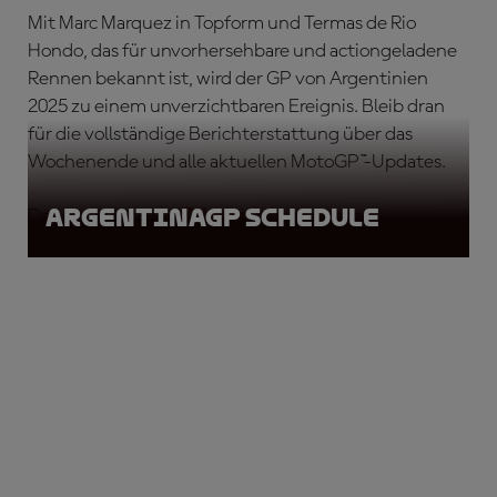
Mit Marc Marquez in Topform und Termas de Rio
Hondo, das für unvorhersehbare und actiongeladene
Rennen bekannt ist, wird der GP von Argentinien
2025 zu einem unverzichtbaren Ereignis. Bleib dran
für die vollständige Berichterstattung über das
Wochenende und alle aktuellen MotoGP™-Updates.
ArgentinaGP Schedule
Den vollständigen
Zeitplan
gibt es unten!