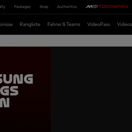
lity
Packages
Shop
Authentics
bnisse
Rangliste
Fahrer & Teams
VideoPass
Videos
sung
ags
en