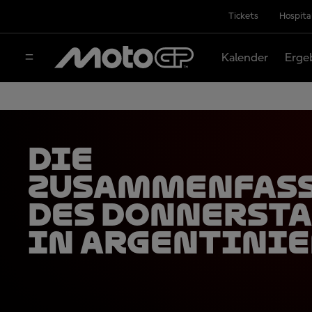
Tickets
Hospita
Kalender
Erge
Die
Zusammenfas
des Donnerst
in Argentini