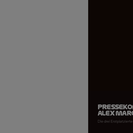
Presseko
Alex Mar
Die drei Erstplatziert