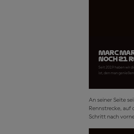
Marc Marq
noch 21 
Seit 2019 haben wir 
ist, den man genießen s
An seiner Seite s
Rennstrecke, auf d
Schritt nach vorn