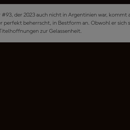
r #93, der 2023 auch nicht in Argentinien war, kommt a
r perfekt beherrscht, in Bestform an. Obwohl er sich 
 Titelhoffnungen zur Gelassenheit.