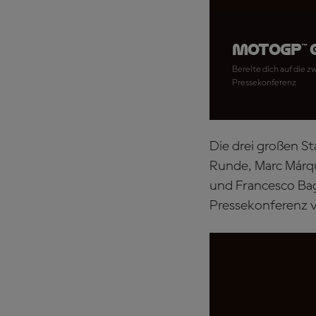
MotoGP™ 
Bereite dich auf die 
Pressekonferenz
Die drei großen S
Runde, Marc Márq
und Francesco Bag
Pressekonferenz v