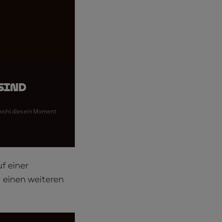
 sind
bwohl dies ein Moment
f einer
, einen weiteren