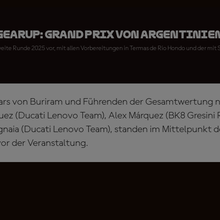
GearUP: Grand Prix von Argentinie
zweite Runde 2025 vor, mit allen Vorbereitungen in Termas de Río Hondo und der mi
tars von Buriram und Führenden der Gesamtwertung n
uez (Ducati Lenovo Team), Alex Márquez (BK8 Gresini
naia (Ducati Lenovo Team), standen im Mittelpunkt der
or der Veranstaltung.