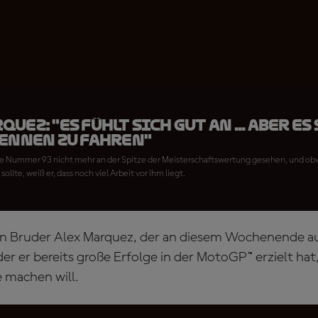
uez: "Es fühlt sich gut an ... aber es
Rennen zu fahren"
die Nummer 93 nicht mehr an der Spitze der Meisterschaftswertung gesehen, und o
ollte, weiß er, dass noch viel Arbeit vor ihm liegt.
ein Bruder Alex Marquez, der an diesem Wochenende au
er er bereits große Erfolge in der MotoGP™ erzielt hat
e machen will.