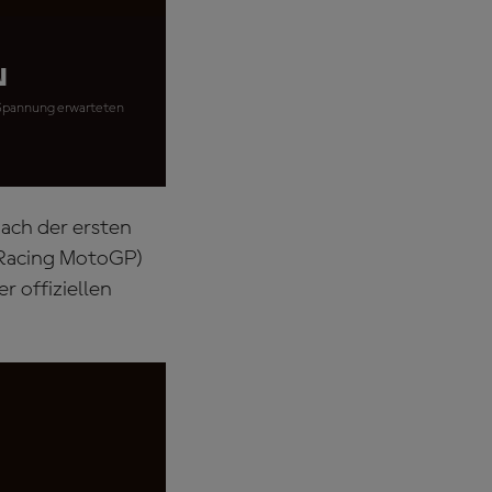
n
t Spannung erwarteten
ach der ersten
 Racing MotoGP)
 offiziellen