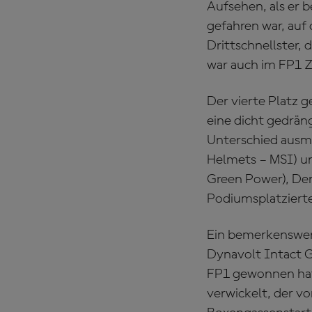
Aufsehen, als er 
gefahren war, auf
Drittschnellster, 
war auch im FP1 Z
Der vierte Platz 
eine dicht gedrän
Unterschied ausm
Helmets – MSI) un
Green Power), De
Podiumsplatzierte
Ein bemerkenswert
Dynavolt Intact G
FP1 gewonnen hatt
verwickelt, der v