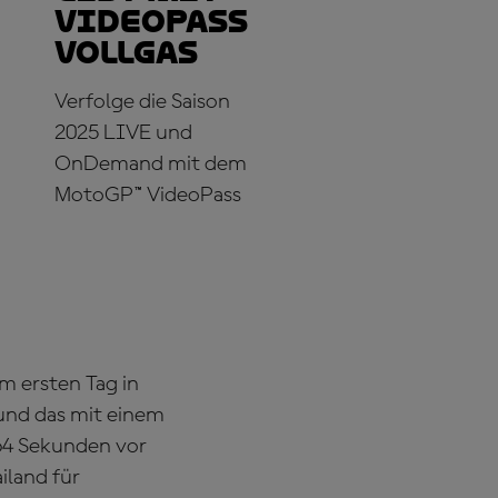
VideoPass
Vollgas
Verfolge die Saison
2025 LIVE und
OnDemand mit dem
MotoGP™ VideoPass
JETZT
ABONNIEREN!
m ersten Tag in
 und das mit einem
64 Sekunden vor
iland für