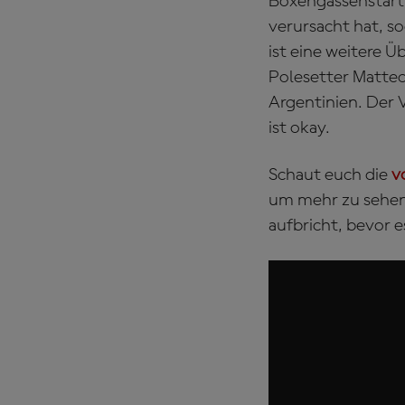
Boxengassenstart,
verursacht hat, s
ist eine weitere Ü
Polesetter Matteo
Argentinien. Der V
ist okay.
Schaut euch die
v
um mehr zu sehen,
aufbricht, bevor 