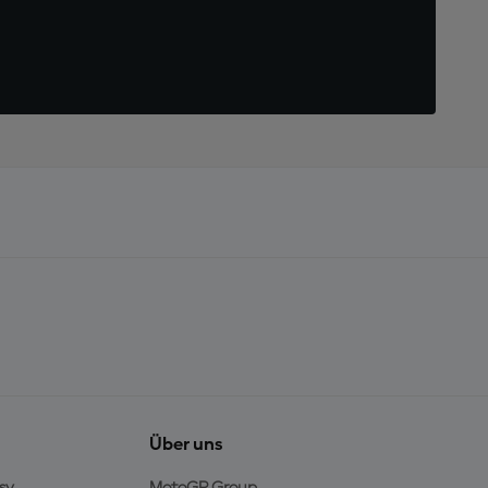
Über uns
sy
MotoGP Group