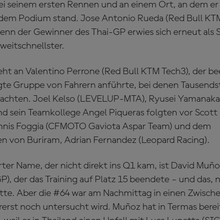
bei seinem ersten Rennen und an einem Ort, an dem er
 dem Podium stand. Jose Antonio Rueda (Red Bull KTM
denn der Gewinner des Thai-GP erwies sich erneut als S
weitschnellster.
geht an Valentino Perrone (Red Bull KTM Tech3), der b
gte Gruppe von Fahrern anführte, bei denen Tausends
achten. Joel Kelso (LEVELUP-MTA), Ryusei Yamanak
d sein Teamkollege Angel Piqueras folgten vor Scot
nnis Foggia (CFMOTO Gaviota Aspar Team) und dem
n von Buriram, Adrian Fernandez (Leopard Racing).
er Name, der nicht direkt ins Q1 kam, ist David Muño
P), der das Training auf Platz 15 beendete – und das,
e. Aber die #64 war am Nachmittag in einen Zwischen
orerst noch untersucht wird. Muñoz hat in Termas berei