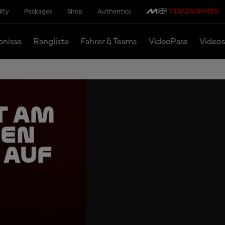
lity
Packages
Shop
Authentics
bnisse
Rangliste
Fahrer & Teams
VideoPass
Videos
t am
nen
 auf