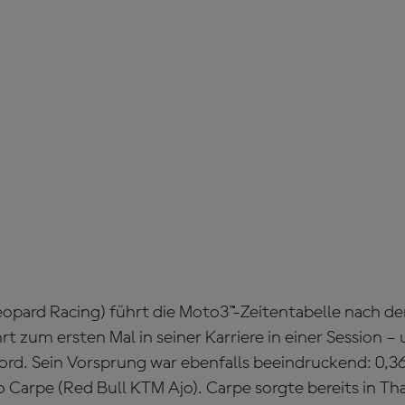
opard Racing) führt die Moto3™-Zeitentabelle nach de
t zum ersten Mal in seiner Karriere in einer Session –
rd. Sein Vorsprung war ebenfalls beeindruckend: 0,3
Carpe (Red Bull KTM Ajo). Carpe sorgte bereits in Tha