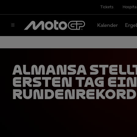
Tickets
Hospita
Kalender
Erge
Almansa stell
ersten Tag ei
Rundenrekord