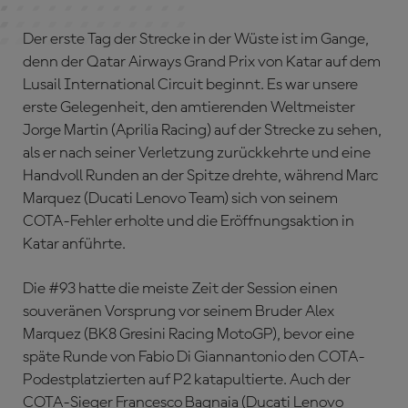
Der erste Tag der Strecke in der Wüste ist im Gange,
denn der Qatar Airways Grand Prix von Katar auf dem
Lusail International Circuit beginnt. Es war unsere
erste Gelegenheit, den amtierenden Weltmeister
Jorge Martin (Aprilia Racing) auf der Strecke zu sehen,
als er nach seiner Verletzung zurückkehrte und eine
Handvoll Runden an der Spitze drehte, während Marc
Marquez (Ducati Lenovo Team) sich von seinem
COTA-Fehler erholte und die Eröffnungsaktion in
Katar anführte.
Die #93 hatte die meiste Zeit der Session einen
souveränen Vorsprung vor seinem Bruder Alex
Marquez (BK8 Gresini Racing MotoGP), bevor eine
späte Runde von Fabio Di Giannantonio den COTA-
Podestplatzierten auf P2 katapultierte. Auch der
COTA-Sieger Francesco Bagnaia (Ducati Lenovo