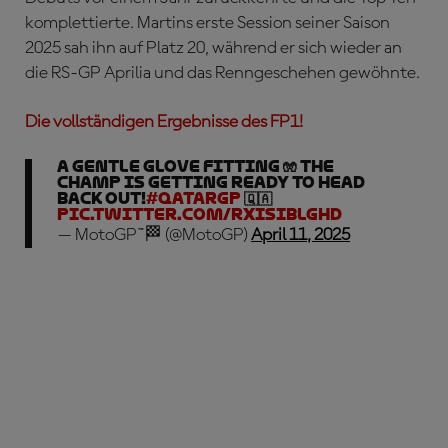
komplettierte. Martins erste Session seiner Saison
2025 sah ihn auf Platz 20, während er sich wieder an
die RS-GP Aprilia und das Renngeschehen gewöhnte.
Die vollständigen Ergebnisse des FP1!
A gentle glove fitting 🧤 The
Champ is getting ready to head
back out!
#QatarGP
🇶🇦
pic.twitter.com/rXISIbLgHd
— MotoGP™🏁 (@MotoGP)
April 11, 2025