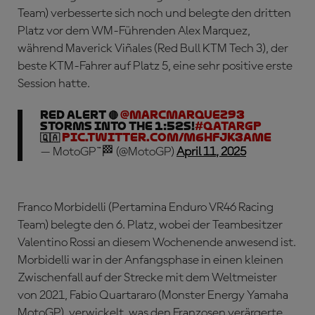
Team) verbesserte sich noch und belegte den dritten
Platz vor dem WM-Führenden Alex Marquez,
während Maverick Viñales (Red Bull KTM Tech 3), der
beste KTM-Fahrer auf Platz 5, eine sehr positive erste
Session hatte.
Red alert 🔴
@marcmarquez93
storms into the 1:52s!
#QatarGP
🇶🇦
pic.twitter.com/M6hfJK3Ame
— MotoGP™🏁 (@MotoGP)
April 11, 2025
Franco Morbidelli (Pertamina Enduro VR46 Racing
Team) belegte den 6. Platz, wobei der Teambesitzer
Valentino Rossi an diesem Wochenende anwesend ist.
Morbidelli war in der Anfangsphase in einen kleinen
Zwischenfall auf der Strecke mit dem Weltmeister
von 2021, Fabio Quartararo (Monster Energy Yamaha
MotoGP), verwickelt, was den Franzosen verärgerte,