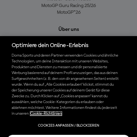
MotoGP Guru Racing 25/26
MotoGP™26
Über uns
MotoGP Group
Optimiere dein Online-Erlebnis
Cookie-Richtlinien
Geschäftsbedingungen
Dorna Sports und deren Partner verwenden Cookies und ähnliche
Technologien, um deine Interaktion mit unseren Websites,
Datenschutzrichtlinien
Produkten und Diensten zu messen und dir personalisierte
Kaufrichtlinie
Werbung basierend auf deinem Profil anzuzeigen, das aus deinen
Surfgewohnheiten (z. B. den von dir angesehenen Seiten) erstellt
wurde. Wenn du auf „Alle Cookies erlauben“ klickst, stimmst du
der Speicherung unserer Cookies auf deinem Gerät für diese
Die offizielle MotoGP™ App herunterladen
Zwecke zu. Durch Klicken auf „Cookies anpassen“ kannst du
auswählen, welche Cookie-Kategorien du erlauben oder
ablehnen möchtest. Weitere Informationen findest du jederzeit
in unseren
Cookie-Richtlinien
© 2026 MotoGP Sports Entertainment Group. Alle Rechte vorbehalten.
COOKIES ANPASSEN / BLOCKIEREN
Alle Handelsmarken sind Eigentum der jeweiligen Besitzer.