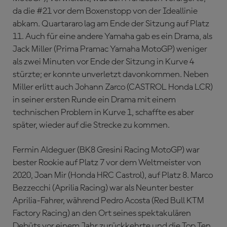
da die #21 vor dem Boxenstopp von der Ideallinie
abkam. Quartararo lag am Ende der Sitzung auf Platz
11. Auch für eine andere Yamaha gab es ein Drama, als
Jack Miller (Prima Pramac Yamaha MotoGP) weniger
als zwei Minuten vor Ende der Sitzung in Kurve 4
stürzte; er konnte unverletzt davonkommen. Neben
Miller erlitt auch Johann Zarco (CASTROL Honda LCR)
in seiner ersten Runde ein Drama mit einem
technischen Problem in Kurve 1, schaffte es aber
später, wieder auf die Strecke zu kommen.
Fermin Aldeguer (BK8 Gresini Racing MotoGP) war
bester Rookie auf Platz 7 vor dem Weltmeister von
2020, Joan Mir (Honda HRC Castrol), auf Platz 8. Marco
Bezzecchi (Aprilia Racing) war als Neunter bester
Aprilia-Fahrer, während Pedro Acosta (Red Bull KTM
Factory Racing) an den Ort seines spektakulären
Debüts vor einem Jahr zurückkehrte und die Top Ten